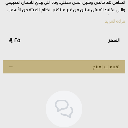
النحاس هنا خالص وثقيل، مش مطلي، وده اللي بيدي اللمعان الطبيعي
واللي بيخليها تعيش سنين من غير ما تتغير. نظام التعبئة من الأسفل
عملي فعلاً - مفيش كحل بيتسرب ومفيش وسخ حوالين الغطاء زي
قراءة المزيد
المكاحل العادية.
الحجم صغير ومناسب للشنطة أو السفر.
٢٥
السعر
لماذا تختار مكحلة نحاس أصلي أصفهاني؟
نحاس أصفهاني أصلي عالي الجودة
مصنوعة من مكحلة نحاس خالص ثقيل يتميز بلمعانه الطبيعي ومتانته
تقييمات المنتج
التي تدوم لسنوات.
تصميم عملي بدون فوضى
تتميز المكحلة النحاس بنظام تعبئة ذكي من الأسفل يسمح لك بملء
الكحل بسهولة تامة بدون إهدار أو اتساخ.
مزيج بين التراث والحداثة
تجمع مكحلة نحاسية بين التصميم التراثي الأصيل والتقنيات الحديثة
لتقديم تجربة استخدام مريحة وسلسة.