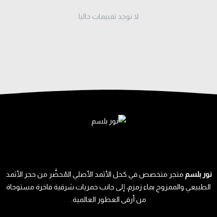
مميزات مكحلة نحاس أصلي
الخامة: نحاس خالص 100%
لا توجد تقييمات حاليا
الحجم: ربع تولة
نظام التعبئة: من الأسفل
الاستخدام: يومي / هدية
التصنيف:
كحل الإثمد الأصفهاني
تصميم المكحلة النحاسية الأصفهانية
تصميم انسيابي فاخر
تأتي مكحلة نحاس أصلي بشكل أنيق يعكس التراث العربي الأصيل ويكمل
إطلالتك.
حجم عملي للاستخدام اليومي
حجم صغير (ربع تولة) يجعل المكحله النحاس مثالية للحمل في الحقيبة أو
أثناء السفر.
نور بلسم
متجر متخصص في كحل الأثمد الأصلي المُحضَّر من حجر الأثمد
متانة تدوم لسنوات
الطبيعي والممزوج بماء زمزم، إلى جانب خمريات شرقية فاخرة مستوحاة
بفضل جودة مكحلة نحاسية الأصلية يمكنك الاعتماد عليها كقطعة
من أرقى العطور العالمية.
تدوم وتحتفظ بجمالها مع الوقت.